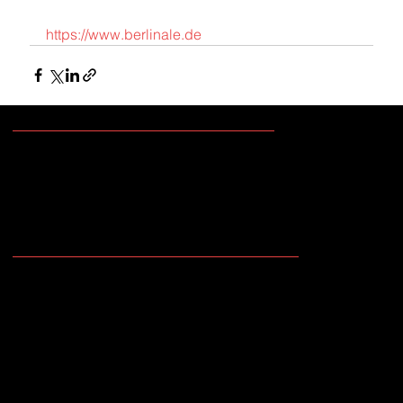
https://www.berlinale.de
contact@cobra-films.be
T + 32 (0) 2 544 19 69
N° TVA BE 431.143.917
Accès
Boulevard Emile Bockstael, 88
1020 Bruxelles, Belgique