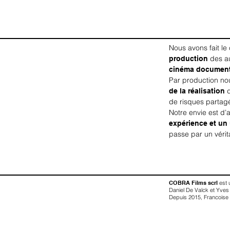
Nous avons fait le 
production
des au
cinéma documenta
Par production n
de la réalisation
d
de risques partag
Notre envie est d’
expérience et un
passe par un vérit
COBRA Films scrl
est 
Daniel De Valck et Yves
Depuis 2015, Francoise H