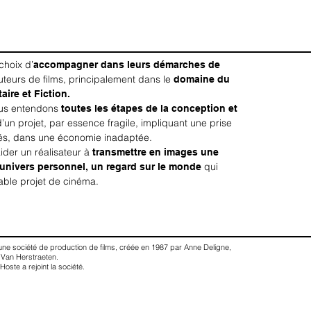
choix d’
accompagner dans leurs démarches de
teurs de films, principalement dans le
domaine du
ire et Fiction.
ous entendons
toutes les étapes de la conception et
’un projet, par essence fragile, impliquant une prise
és, dans une économie inadaptée.
aider un réalisateur à
transmettre en images une
 univers personnel, un regard sur le monde
qui
able projet de cinéma.
une société de production de films, créée en 1987 par Anne Deligne,
 Van Herstraeten.
oste a rejoint la société.