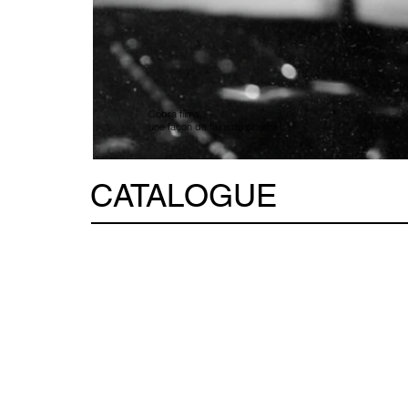
Cobra films,
une façon de faire du cinéma
CATALOGUE