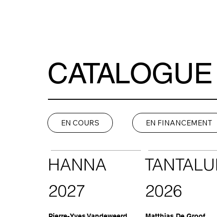
CATALOGUE
EN COURS
EN FINANCEMENT
HANNA
TANTAL
2027
2026
Pierre-Yves Vandeweerd
Matthias De Groof