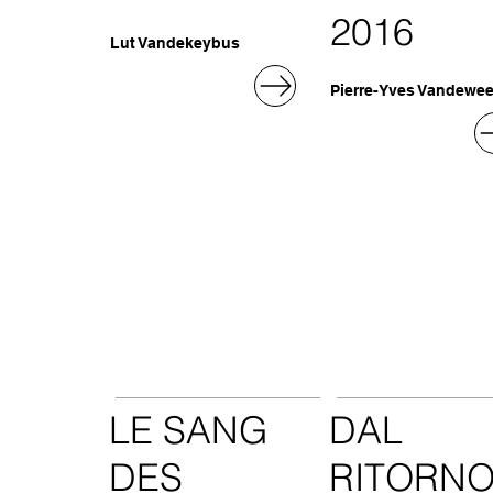
2016
Lut Vandekeybus
Pierre-Yves Vandewe
LE SANG
DAL
DES
RITORN