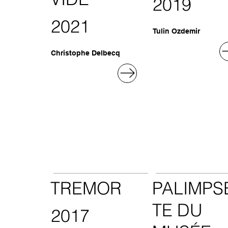
2019
2021
Tulin Ozdemir
Christophe Delbecq
TREMOR
PALIMPS
TE DU
2017