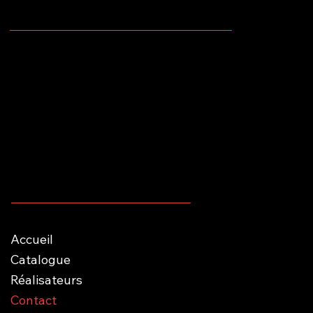
Accès
Boulevard Emile Bockstael, 88
1020 Bruxelles, Belgique
Menu
Accueil
Catalogue
Réalisateurs
Contact