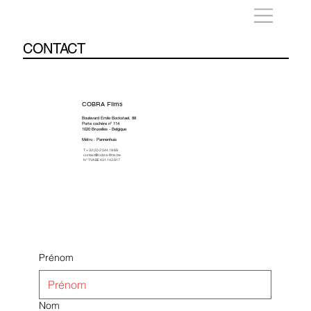
CONTACT
COBRA Films
Boulevard Emile Bockstael, 88
Porte cochère nº 114
1020 Bruxelles - Belgique
Métro : Pannenhuis
T + 32 (0) 2 544 19 69
contact@cobra-films.be
N° TVA BE 431.143.917
Prénom
Nom